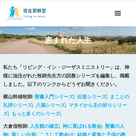
ミッションの紹介
恵まれた人生
聖書についての番組
聖書についての記事
私たち「リビング・イン・ジーザスミニストリー」は、神
様に油注がれた牧師先生方の説教シリーズを編集し、掲載
永遠の命
しました。以下のリンクからどうぞお聞きください。
献金について
横山幹雄牧師:
聖書入門シリーズ
;
伝道シリーズ
;
まことの
礼拝シリーズ
;
八福シリーズ
;
マタイから主の祈りシリー
他国の言語
ズ
;
もっと多くのシリーズ
;
大倉信牧師:
人生観の確立
;
神に喜ばれる教会
;
聖書の人
物
;
新しい出発
;
こうして教会は
;
結婚と家族と子供の教