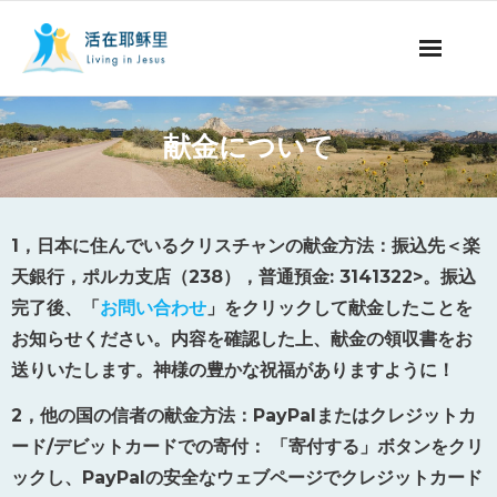
ミッションの紹介
献金について
聖書についての番組
聖書についての記事
1
，日本に住んでいるクリスチャンの
献金方法
：
振込先
＜楽
天銀行，ポルカ支店（
238
），普通預金
: 3141322>。
振込
永遠の命
完了後、「
お問い合わせ
」をクリックして献金したことを
お知らせください。内容を確認した上、献金の領収書をお
献金について
送りいたします。神様の豊かな祝福がありますように！
他国の言語
2
，他の国の信者の献金方法：
PayPal
またはクレジットカ
ード
/
デビットカードでの寄付：
「寄付する」ボタンをクリ
ックし、
PayPal
の安全なウェブページでクレジットカード