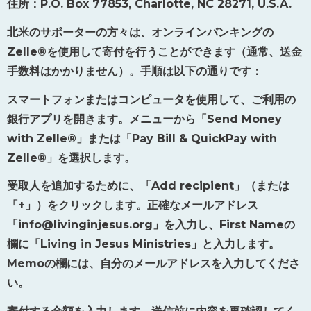
住所：
P.O. Box 77853, Charlotte, NC 28271, U.S.A.
北米のサポーターの方々は、オンラインバンキングの
Zelle®
を使用して寄付を行うことができます（通常、送金
手数料はかかりません）。手順は以下の通りです：
スマートフォンまたはコンピュータを使用して、ご利用の
銀行アプリを開きます。メニューから「
Send Money
with Zelle®
」または「
Pay Bill & QuickPay with
Zelle®
」を選択します。
受取人を追加するために、「
Add recipient
」（または
「
+
」）をクリックします。正確なメールアドレス
「
info@livinginjesus.org
」を入力し、
First Name
の
欄に「
Living in Jesus Ministries
」と入力します。
Memo
の欄には、自分のメールアドレスを入力してくださ
い。