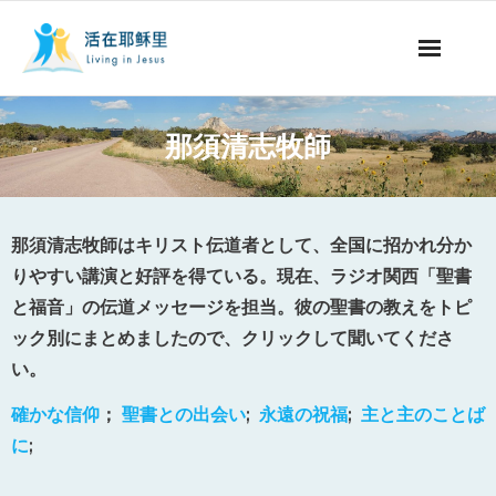
ミッションの紹介
那須清志牧師
聖書についての番組
聖書についての記事
那須清志牧師はキリスト伝道者として、全国に招かれ分か
りやすい講演と好評を得ている。現在、ラジオ関西「聖書
永遠の命
と福音」の伝道メッセージを担当。彼の聖書の教えをトピ
ック別にまとめましたので、クリックして聞いてくださ
献金について
い。
他国の言語
確かな信仰
；
聖書との出会い
;
永遠の祝福
;
主と主のことば
に
;