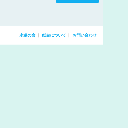
increase
or
decrease
volume.
永遠の命
献金について
お問い合わせ