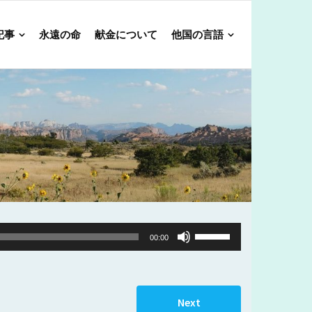
記事
永遠の命
献金について
他国の言語
Use
00:00
Up/Down
Arrow
keys
Next
to