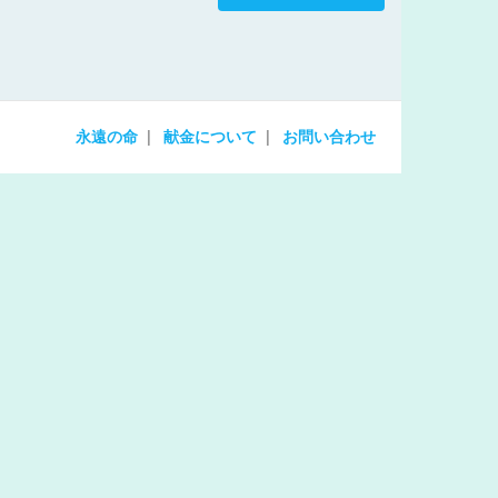
increase
or
decrease
volume.
永遠の命
献金について
お問い合わせ