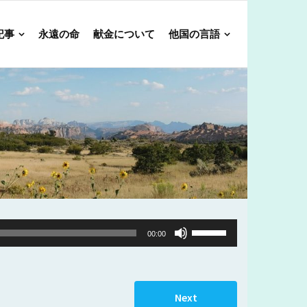
記事
永遠の命
献金について
他国の言語
Use
00:00
Up/Down
Arrow
keys
Next
to