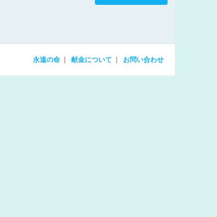
increase
or
decrease
volume.
永遠の命
献金について
お問い合わせ