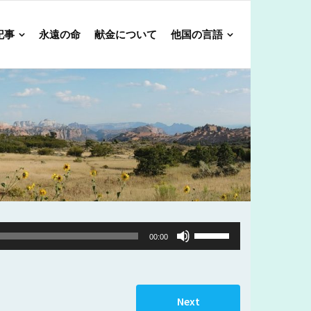
記事
永遠の命
献金について
他国の言語
Use
00:00
Up/Down
Arrow
keys
Next
to