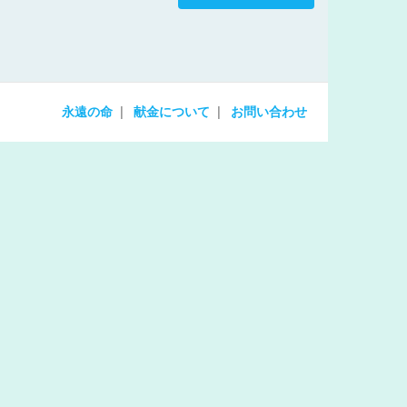
increase
or
decrease
volume.
永遠の命
献金について
お問い合わせ