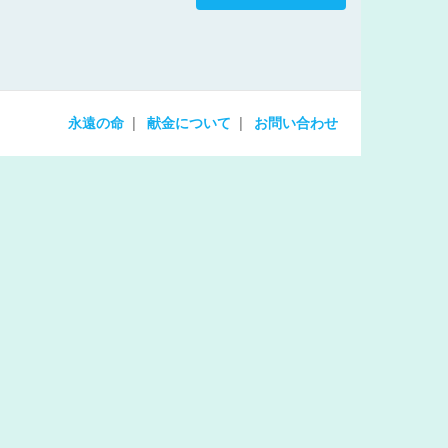
increase
or
decrease
volume.
永遠の命
献金について
お問い合わせ