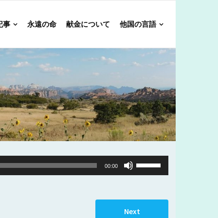
記事
永遠の命
献金について
他国の言語
Use
00:00
Up/Down
Arrow
keys
Next
to