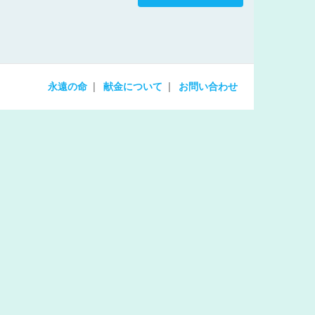
increase
or
decrease
volume.
永遠の命
献金について
お問い合わせ