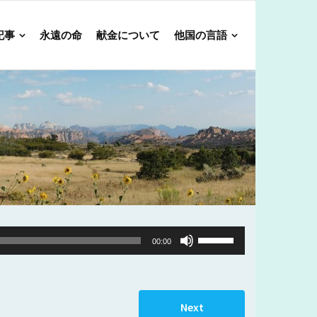
記事
永遠の命
献金について
他国の言語
Use
00:00
Up/Down
Arrow
keys
Next
to