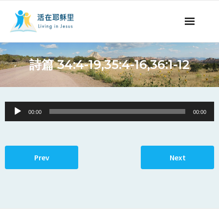
ミッションの紹介
詩篇 34:4-19,35:4-16,36:1-12
聖書についての番組
聖書についての記事
Audio
00:00
00:00
Player
永遠の命
献金について
Prev
Next
他国の言語