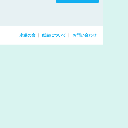
increase
or
decrease
volume.
永遠の命
献金について
お問い合わせ