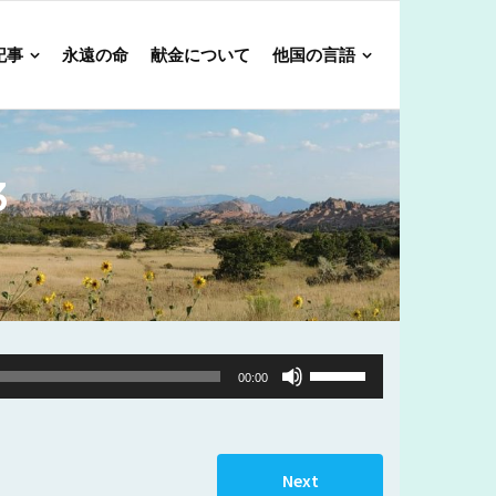
記事
永遠の命
献金について
他国の言語
3
Use
00:00
Up/Down
Arrow
keys
Next
to