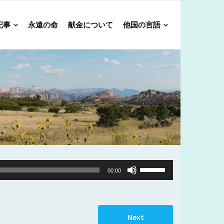
記事
永遠の命
献金について
他国の言語
Use
00:00
Up/Down
Arrow
keys
Next
to