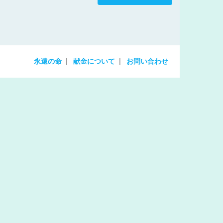
increase
or
decrease
volume.
永遠の命
献金について
お問い合わせ