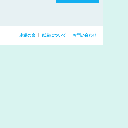
increase
or
decrease
volume.
永遠の命
献金について
お問い合わせ