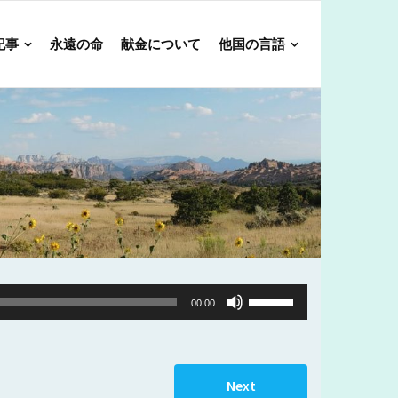
記事
永遠の命
献金について
他国の言語
Use
00:00
Up/Down
Arrow
keys
Next
to