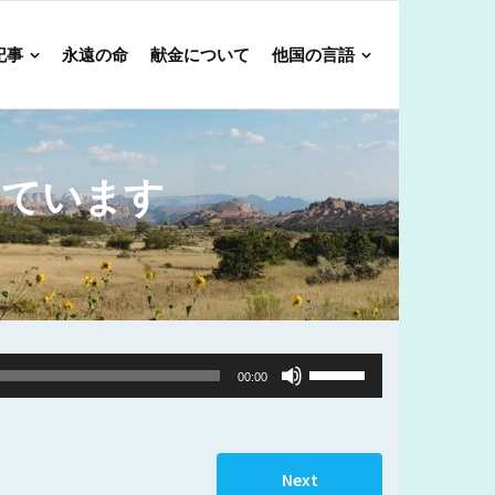
記事
永遠の命
献金について
他国の言語
しています
Use
00:00
Up/Down
Arrow
keys
Next
to