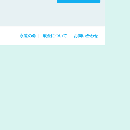
increase
or
decrease
volume.
永遠の命
献金について
お問い合わせ