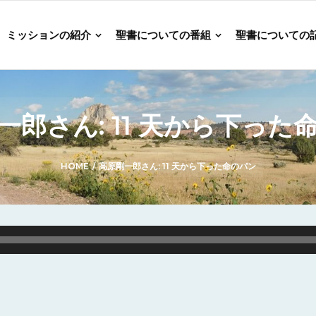
ミッションの紹介
聖書についての番組
聖書についての
一郎さん: 11 天から下った
HOME
/
高原剛一郎さん: 11 天から下った命のパン