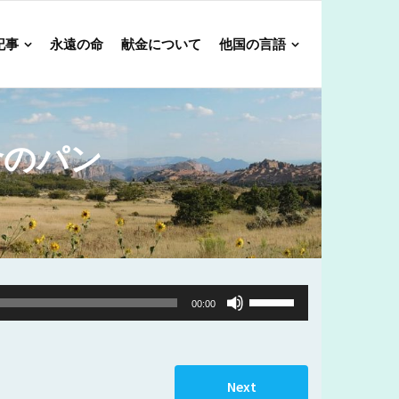
記事
永遠の命
献金について
他国の言語
命のパン
Use
00:00
Up/Down
Arrow
keys
Next
to