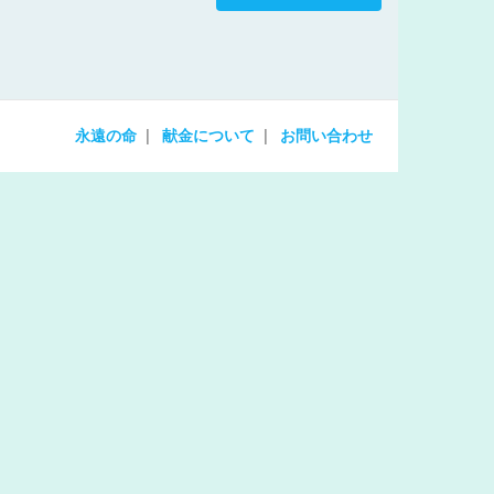
increase
or
decrease
volume.
永遠の命
献金について
お問い合わせ