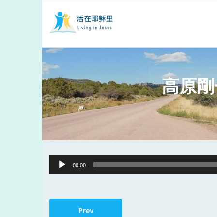
高原剛
Audio
00:00
Player
Prev