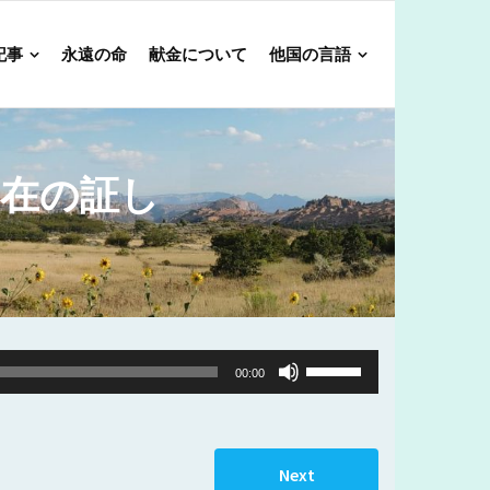
記事
永遠の命
献金について
他国の言語
存在の証し
Use
00:00
Up/Down
Arrow
keys
Next
to