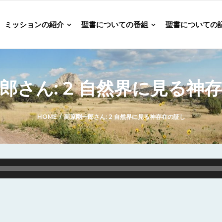
ミッションの紹介
聖書についての番組
聖書についての
郎さん: 2 自然界に見る神
HOME
/
高原剛一郎さん: 2 自然界に見る神存在の証し