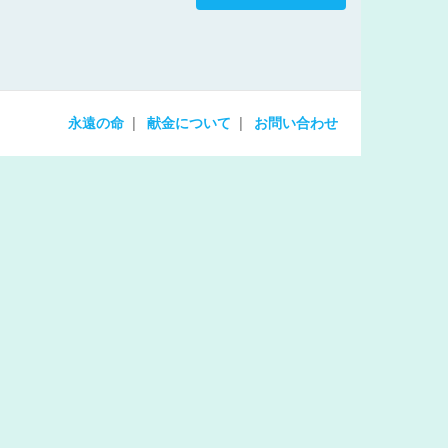
increase
or
decrease
volume.
永遠の命
献金について
お問い合わせ