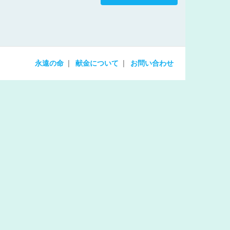
increase
or
decrease
volume.
永遠の命
献金について
お問い合わせ