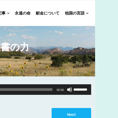
記事
永遠の命
献金について
他国の言語
聖書の力
Use
00:00
Up/Down
Arrow
keys
Next
to