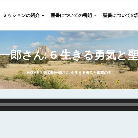
ミッションの紹介
聖書についての番組
聖書についての
一郎さん: 6 生きる勇気と
HOME
/
高原剛一郎さん: 6 生きる勇気と聖書の力