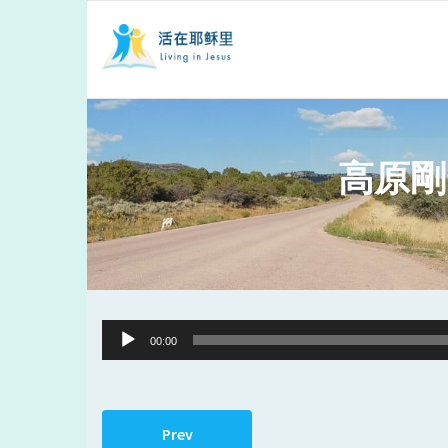
高原剛
Audio
00:00
Player
Prev