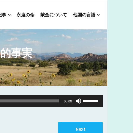
記事
永遠の命
献金について
他国の言語
史的事実
Use
00:00
Up/Down
Arrow
keys
Next
to