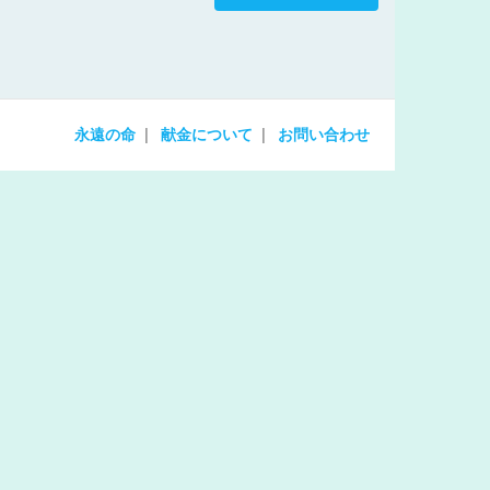
increase
or
decrease
volume.
永遠の命
献金について
お問い合わせ