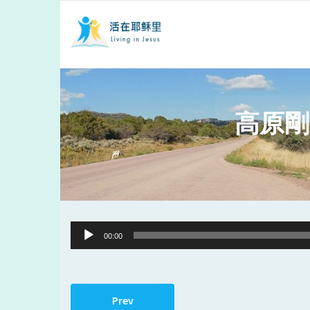
高原剛
Audio
00:00
Player
Prev