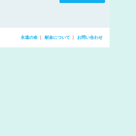
increase
or
decrease
volume.
永遠の命
献金について
お問い合わせ