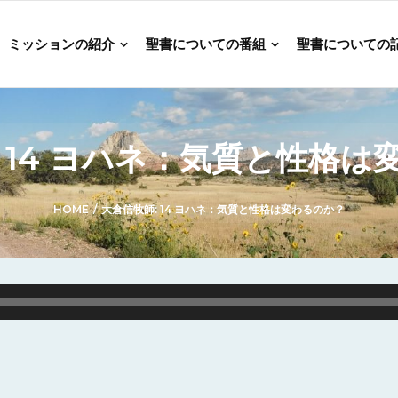
ミッションの紹介
聖書についての番組
聖書についての
 14 ヨハネ：気質と性格は
HOME
/
大倉信牧師: 14 ヨハネ：気質と性格は変わるのか？