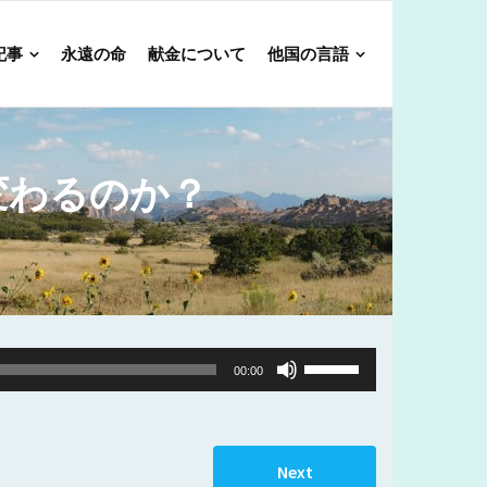
記事
永遠の命
献金について
他国の言語
変わるのか？
Use
00:00
Up/Down
Arrow
keys
Next
to