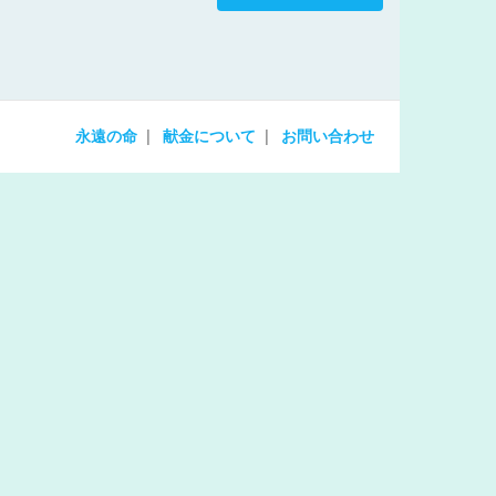
increase
or
decrease
volume.
永遠の命
献金について
お問い合わせ