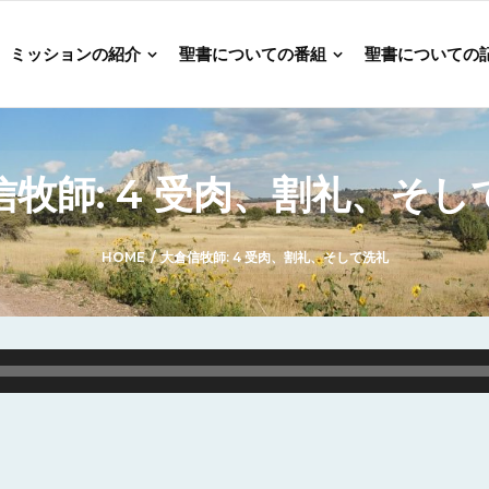
ミッションの紹介
聖書についての番組
聖書についての
信牧師: 4 受肉、割礼、そし
HOME
/
大倉信牧師: 4 受肉、割礼、そして洗礼