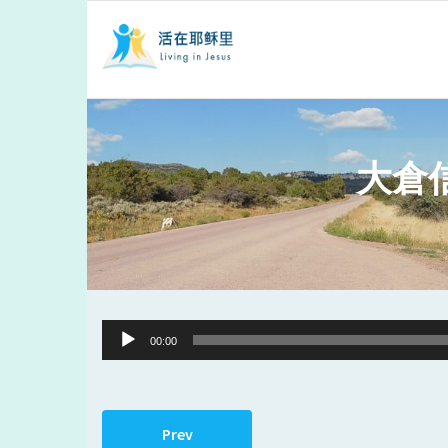
大倉
Audio
00:00
Player
Prev