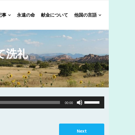
記事
永遠の命
献金について
他国の言語
て洗礼
Use
00:00
Up/Down
Arrow
keys
Next
to