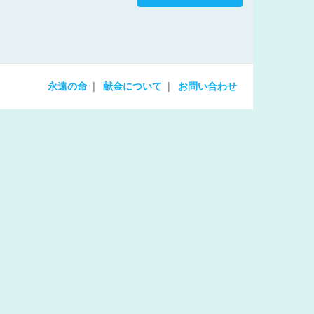
increase
or
decrease
volume.
永遠の命
献金について
お問い合わせ