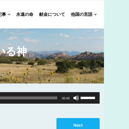
記事
永遠の命
献金について
他国の言語
いる神
Use
00:00
Up/Down
Arrow
keys
Next
to