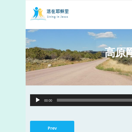
高原
Audio
00:00
Player
Prev