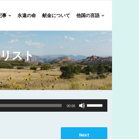
記事
永遠の命
献金について
他国の言語
キリスト
Use
00:00
Up/Down
Arrow
keys
Next
to