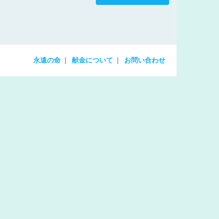
increase
or
decrease
volume.
永遠の命
献金について
お問い合わせ