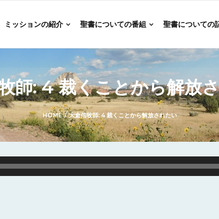
ミッションの紹介
聖書についての番組
聖書についての
牧師: 4 裁くことから解放
HOME
/
大倉信牧師: 4 裁くことから解放されたい