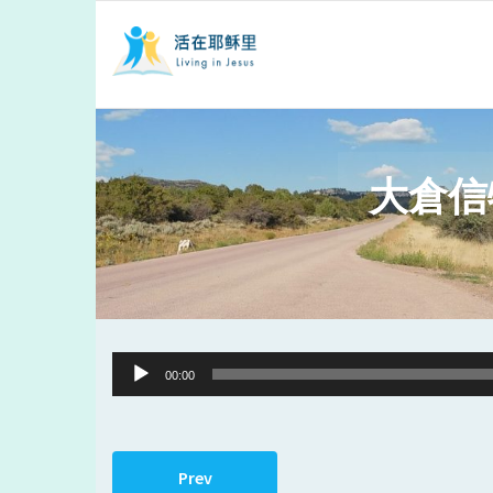
大倉信
Audio
00:00
Player
Prev