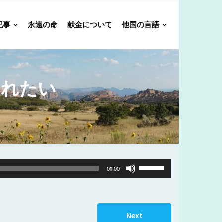
記事
永遠の命
献金について
他国の言語
されたい
Use
00:00
Up/Down
Arrow
keys
Next
to