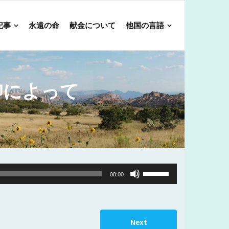
記事
永遠の命
献金について
他国の言語
仰によって
Use
00:00
Up/Down
Arrow
keys
Next
to