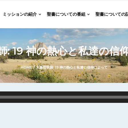
ミッションの紹介
聖書についての番組
聖書についての
師: 19 神の熱心と私達の信
HOME
/
大倉信牧師: 19 神の熱心と私達の信仰によって