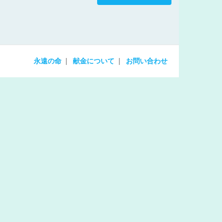
increase
or
decrease
volume.
永遠の命
献金について
お問い合わせ