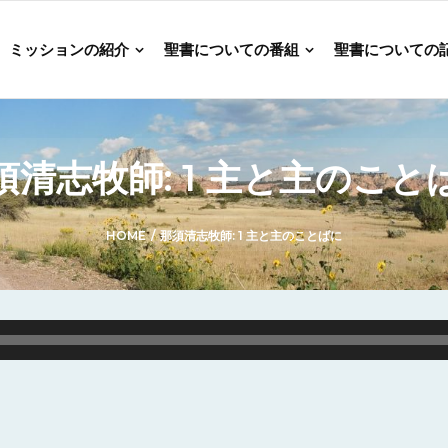
ミッションの紹介
聖書についての番組
聖書についての
須清志牧師: 1 主と主のこと
HOME
/
那須清志牧師: 1 主と主のことばに