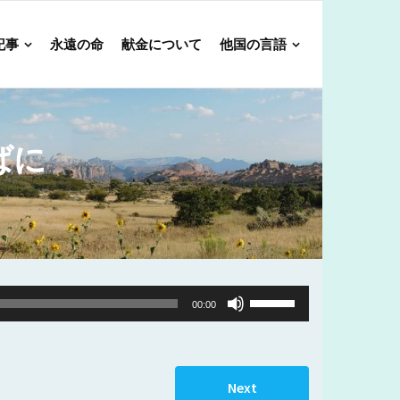
記事
永遠の命
献金について
他国の言語
ばに
Use
00:00
Up/Down
Arrow
keys
Next
to