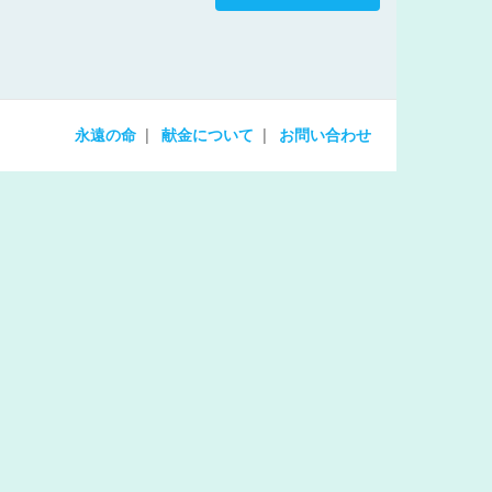
increase
or
decrease
volume.
永遠の命
献金について
お問い合わせ