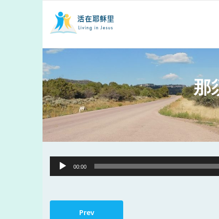
那
Audio
00:00
Player
Prev