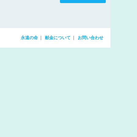
increase
or
decrease
volume.
永遠の命
献金について
お問い合わせ