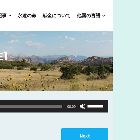
記事
永遠の命
献金について
他国の言語
1
Use
00:00
Up/Down
Arrow
keys
Next
to