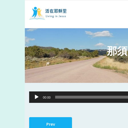
那須
Audio
00:00
Player
Prev