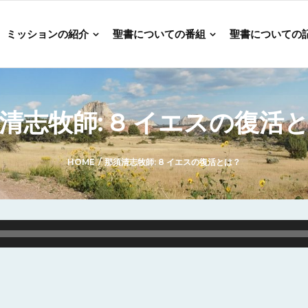
ミッションの紹介
聖書についての番組
聖書についての
清志牧師: 8 イエスの復活
HOME
/
那須清志牧師: 8 イエスの復活とは？