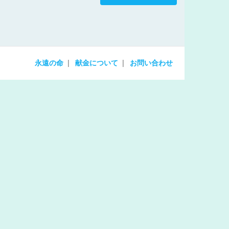
increase
or
decrease
volume.
永遠の命
献金について
お問い合わせ