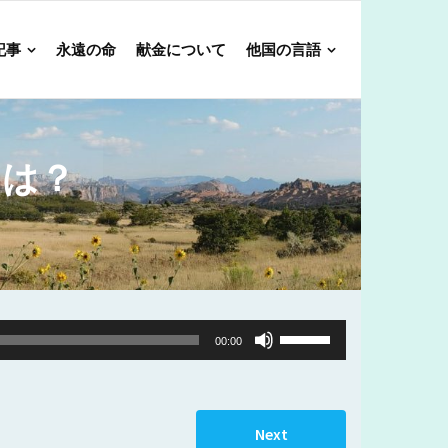
記事
永遠の命
献金について
他国の言語
とは？
Use
00:00
Up/Down
Arrow
keys
Next
to