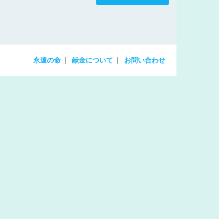
increase
or
decrease
volume.
永遠の命
献金について
お問い合わせ