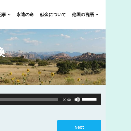
記事
永遠の命
献金について
他国の言語
換
Use
00:00
Up/Down
Arrow
keys
Next
to