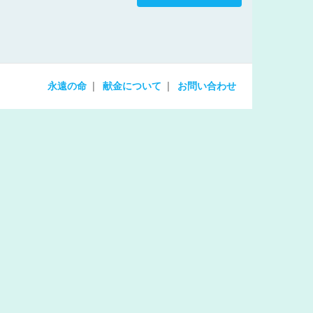
increase
or
decrease
volume.
永遠の命
献金について
お問い合わせ