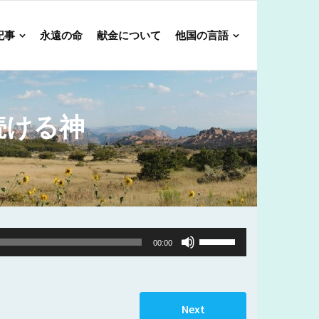
記事
永遠の命
献金について
他国の言語
続ける神
Use
00:00
Up/Down
Arrow
keys
Next
to