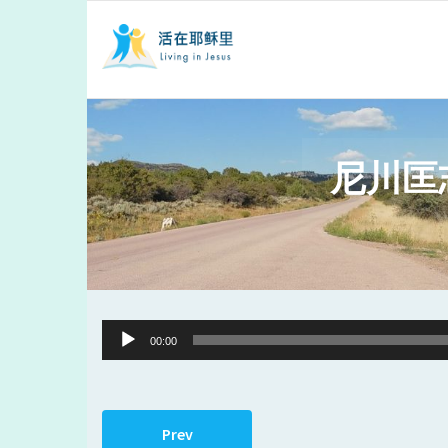
尼川匡
Audio
00:00
Player
Prev