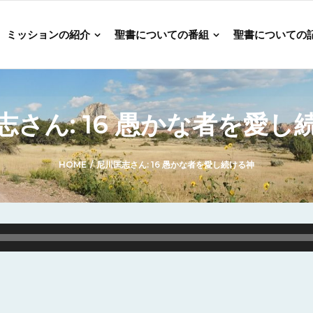
ミッションの紹介
聖書についての番組
聖書についての
志さん: 16 愚かな者を愛し
HOME
/
尼川匡志さん: 16 愚かな者を愛し続ける神