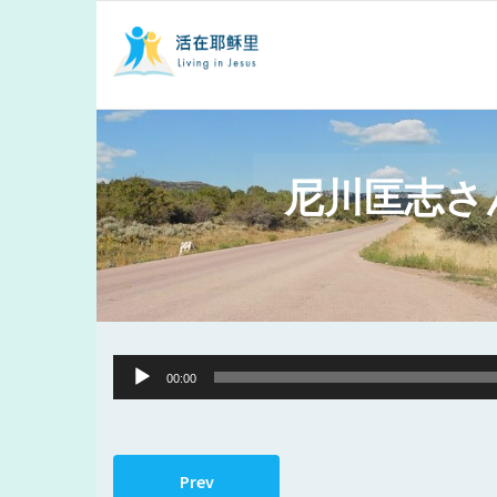
尼川匡志さん
Audio
00:00
Player
Prev