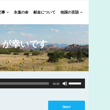
記事
永遠の命
献金について
他国の言語
ほうが幸いです
Use
00:00
Up/Down
Arrow
keys
Next
to