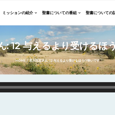
ミッションの紹介
聖書についての番組
聖書についての
: 12 与えるより受ける
HOME
/
尼川匡志さん: 12 与えるより受けるほうが幸いです