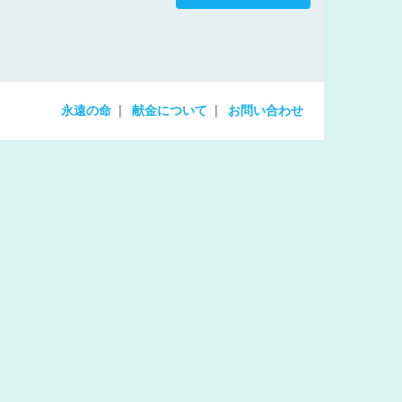
increase
or
decrease
volume.
永遠の命
献金について
お問い合わせ