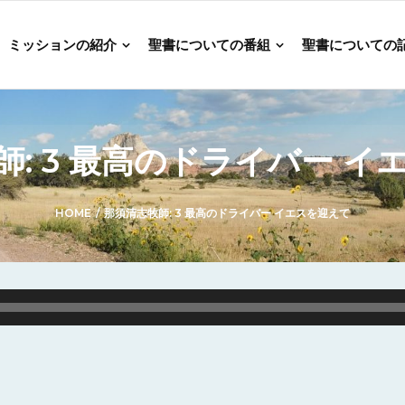
ミッションの紹介
聖書についての番組
聖書についての
師: 3 最高のドライバー イ
HOME
/
那須清志牧師: 3 最高のドライバー イエスを迎えて