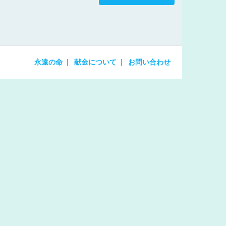
increase
or
decrease
volume.
永遠の命
献金について
お問い合わせ