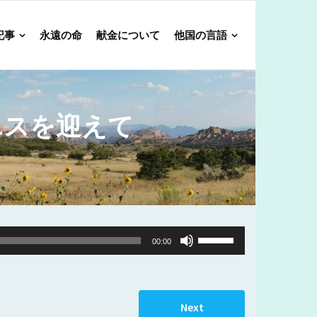
記事
永遠の命
献金について
他国の言語
エスを迎えて
Use
00:00
Up/Down
Arrow
keys
Next
to