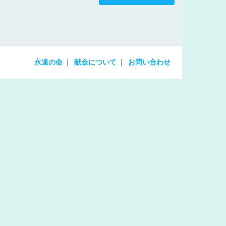
increase
or
decrease
volume.
永遠の命
献金について
お問い合わせ