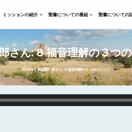
ミッションの紹介
聖書についての番組
聖書についての
郎さん: 8 福音理解の３つ
HOME
/
高原剛一郎さん: 8 福音理解の３つのポイント