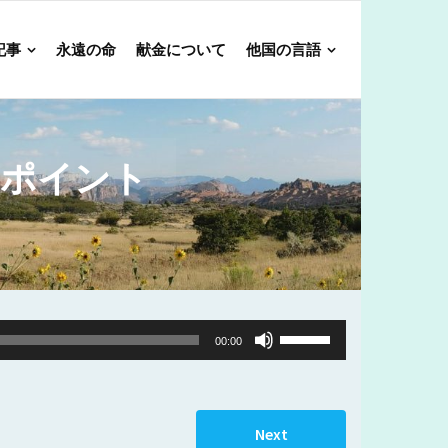
記事
永遠の命
献金について
他国の言語
のポイント
Use
00:00
Up/Down
Arrow
keys
Next
to