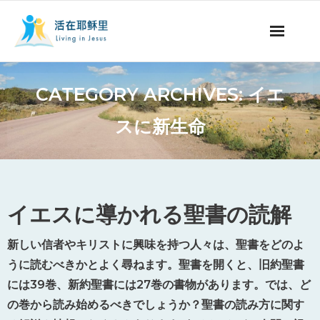
ミッションの紹介
CATEGORY ARCHIVES:
イエ
聖書についての番組
スに新生命
聖書についての記事
永遠の命
イエスに導かれる聖書の読解
献金について
新しい信者やキリストに興味を持つ人々は、聖書をどのよ
他国の言語
うに読むべきかとよく尋ねます。聖書を開くと、旧約聖書
には39巻、新約聖書には27巻の書物があります。では、ど
の巻から読み始めるべきでしょうか？聖書の読み方に関す