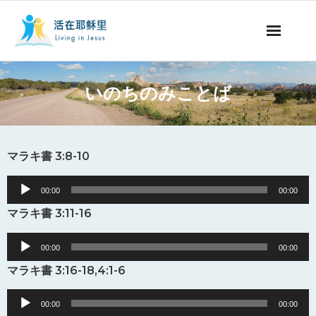
ミッションの紹介
いのちのみことば
聖書についての番組
聖書についての記事
マラキ書 3:8-10
永遠の命
Audio
00:00
00:00
Player
マラキ書 3:11-16
献金について
Audio
00:00
00:00
他国の言語
Player
マラキ書 3:16-18,4:1-6
Audio
00:00
00:00