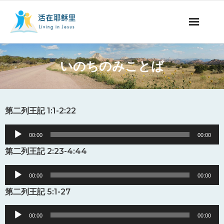
ミッションの紹介
いのちのみことば
聖書についての番組
聖書についての記事
第二列王記 1:1-2:22
永遠の命
Audio
00:00
00:00
Player
第二列王記 2:23-4:44
献金について
Audio
00:00
00:00
他国の言語
Player
第二列王記 5:1-27
Audio
00:00
00:00