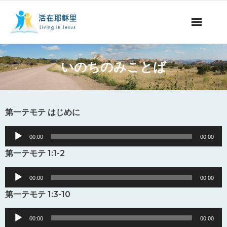
ミッションの紹介
いのちのみことば
聖書についての番組
聖書についての記事
第一テモテ はじめに
永遠の命
Audio
00:00
00:00
Player
第一テモテ 1:1-2
献金について
Audio
00:00
00:00
他国の言語
Player
第一テモテ 1:3-10
Audio
00:00
00:00