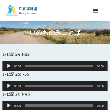
ミッションの紹介
いのちのみことば
聖書についての番組
聖書についての記事
レビ記 24:1-23
永遠の命
Audio
00:00
00:00
Player
レビ記 25:1-55
献金について
Audio
00:00
00:00
他国の言語
Player
レビ記 26:1-46
Audio
00:00
00:00